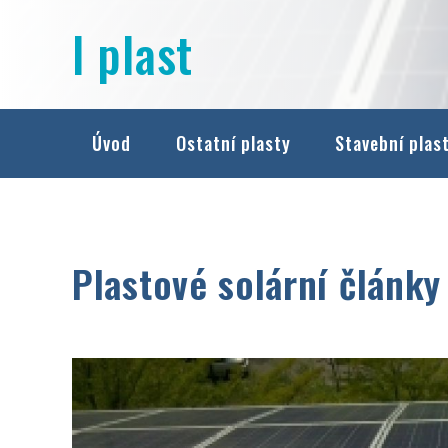
Přejít
I plast
na
obsah
Úvod
Ostatní plasty
Stavební plas
Plastové solární články