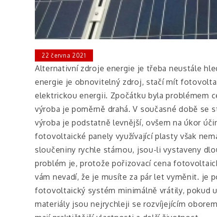
22 června 2021
Alternativní zdroje energie je třeba neustále hl
energie je obnovitelný zdroj, stačí mít fotovolt
elektrickou energii. Zpočátku byla problémem ce
výroba je poměrně drahá. V současné době se stál
výroba je podstatně levnější, ovšem na úkor úči
fotovoltaické panely využívající plasty však nem
sloučeniny rychle stárnou, jsou-li vystaveny d
problém je, protože pořizovací cena fotovoltaick
vám nevadí, že je musíte za pár let vyměnit. je 
fotovoltaický systém minimálně vrátily, pokud 
materiály jsou nejrychleji se rozvíjejícím oborem