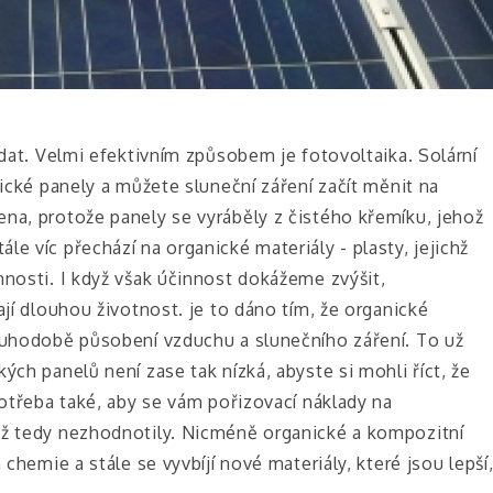
edat. Velmi efektivním způsobem je fotovoltaika. Solární
aické panely a můžete sluneční záření začít měnit na
na, protože panely se vyráběly z čistého křemíku, jehož
e víc přechází na organické materiály - plasty, jejichž
nnosti. I když však účinnost dokážeme zvýšit,
ají dlouhou životnost. je to dáno tím, že organické
louhodobě působení vzduchu a slunečního záření. To už
ých panelů není zase tak nízká, abyste si mohli říct, že
potřeba také, aby se vám pořizovací náklady na
už tedy nezhodnotily. Nicméně organické a kompozitní
 chemie a stále se vyvbíjí nové materiály, které jsou lepší