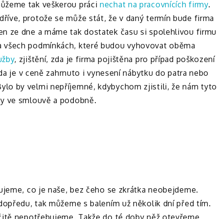
můžeme tak veškerou práci
nechat na pracovnících firmy
.
íve, protože se může stát, že v daný termín bude firma
en ze dne a máme tak dostatek času si spolehlivou firmu
a všech podmínkách, které budou vyhovovat oběma
užby
, zjištění, zda je firma pojištěna pro případ poškození
zda je v ceně zahrnuto i vynesení nábytku do patra nebo
lo by velmi nepříjemné, kdybychom zjistili, že nám tyto
ty ve smlouvě a podobně.
bujeme, co je naše, bez čeho se zkrátka neobejdeme.
dopředu, tak můžeme s balením už několik dní před tím.
rčitě nepotřebujeme. Takže do té doby něž otevřeme