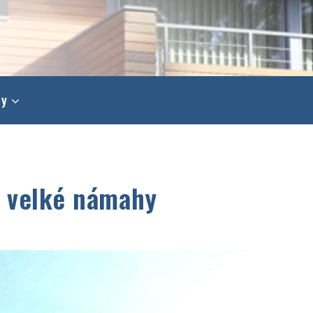
ty
z velké námahy