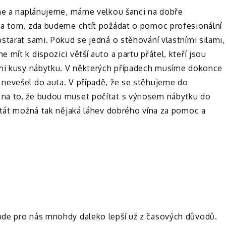
eme a naplánujeme, máme velkou šanci na dobře
na tom, zda budeme chtít požádat o pomoc profesionální
starat sami. Pokud se jedná o stěhování vlastními silami,
mít k dispozici větší auto a partu přátel, kteří jsou
ími kusy nábytku. V některých případech musíme dokonce
nevešel do auta. V případě, že se stěhujeme do
na to, že budou muset počítat s výnosem nábytku do
stát možná tak nějaká láhev dobrého vína za pomoc a
ude pro nás mnohdy daleko lepší už z časových důvodů.