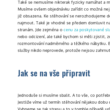
Také se nemusíme nikterak fyzicky namáhat a 
Musíme ovšem objednávku zařídit co možná nejdř
již obsazena. Ke stěhování se nerozhodujeme d
najmout. Také je vhodné se předem domluvit n
stranám. Jde zejména o
cenu za poskytované sl
nebo odcizení, ale také bychom si měli zjistit, 
rozmontování nadměrného a těžkého nábytku. By
služby nikdo neprovede, protože nejsou zahrnu
Jak se na vše připravit
Jednoduše si musíme sbalit. A to vše, co potře
Jestliže víme už termín stěhování nějakou dobu 
Vyhneme se tak stresu a to v tomhle případě u