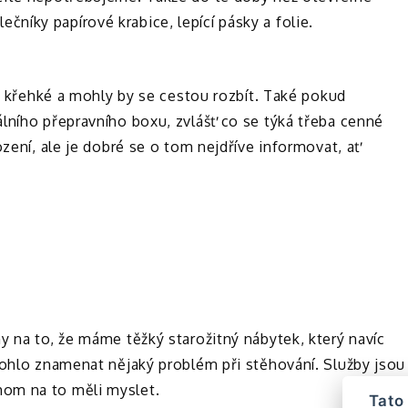
íky papírové krabice, lepící pásky a folie.
ou křehké a mohly by se cestou rozbít. Také pokud
lního přepravního boxu, zvlášť co se týká třeba cenné
ození, ale je dobré se o tom nejdříve informovat, ať
y na to, že máme těžký starožitný nábytek, který navíc
mohlo znamenat nějaký problém při stěhování. Služby jsou
om na to měli myslet.
Tato