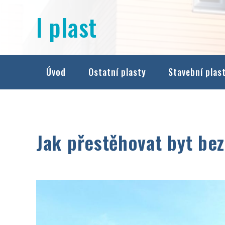
Přejít
I plast
na
obsah
Úvod
Ostatní plasty
Stavební plas
Jak přestěhovat byt be