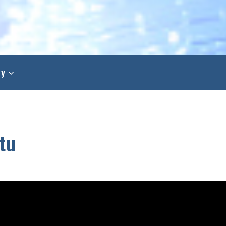
ty
tu