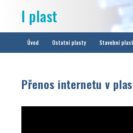
Přejít
I plast
na
obsah
Úvod
Ostatní plasty
Stavební plas
Přenos internetu v plas