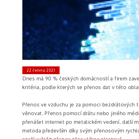
22 června 2021
Dnes má 90 % českých domácností a firem zaved
kritéria, podle kterých se přenos dat v této obl
Přenos ve vzduchu je za pomoci bezdrátových 
věnovat. Přenos pomocí drátu nebo jiného média 
přenášet internet po metalickém vedení, další m
metoda především díky svým přenosovým rychlos